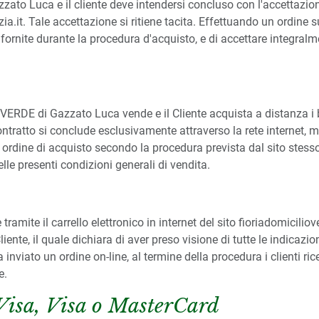
zzato Luca e il cliente deve intendersi concluso con l'accettazi
a.it. Tale accettazione si ritiene tacita. Effettuando un ordine sul
i fornite durante la procedura d'acquisto, e di accettare integra
VERDE di Gazzato Luca vende e il Cliente acquista a distanza i be
contratto si conclude esclusivamente attraverso la rete internet, m
n ordine di acquisto secondo la procedura prevista dal sito stesso
lle presenti condizioni generali di vendita.
amite il carrello elettronico in internet del sito fioriadomiciliovene
ente, il quale dichiara di aver preso visione di tutte le indicazio
inviato un ordine on-line, al termine della procedura i clienti r
e.
 Visa, Visa o MasterCard