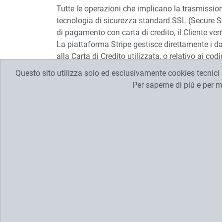
Tutte le operazioni che implicano la trasmission
tecnologia di sicurezza standard SSL (Secure So
di pagamento con carta di credito, il Cliente ve
La piattaforma Stripe gestisce direttamente i dat
alla Carta di Credito utilizzata, o relativo ai 
pagamento Stripe.
Questo sito utilizza solo ed esclusivamente cookies tecnici a
Per saperne di più e per m
Prezzi
I prezzi indicati sul nostro e-commerce accanto
Nei prezzi indicati non sono inclusi i compensi
di destinazione prevista. L'importo del compenso 
Per le consegne all'estero, gli importi variano i
telefonico.
I prezzi dei fiori sono soggetti a oscillazioni sta
Modalità di acquisto