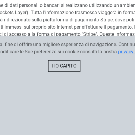
e di dati personali o bancari si realizzano utilizzando un'ambien
ckets Layer). Tutta l'informazione trasmessa viaggerà in forma c
rrà ridirezionato sulla piattaforma di pagamento Stripe, dove pot
i immessi sul proprio sito Internet per effettuare il pagamento. I
codici di accesso alla forma di pagamento "Stripe". Queste informa
l fine di offrire una migliore esperienza di navigazione. Continu
odificare le Sue preferenze sui cookie consulti la nostra
privacy 
 ad ogni prodotto s'intendono iva inclusa.
HO CAPITO
 per l'esecuzione del mandato, tale compenso si aggiunge al prez
viene visualizzato nel riepilogo dell'ordine prima di effettuare l
n base alla nazione di destinazione e tali ordini non possono esse
gionali.