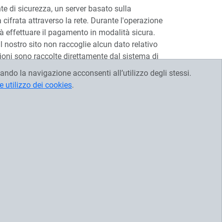
te di sicurezza, un server basato sulla
ifrata attraverso la rete. Durante l'operazione
rà effettuare il pagamento in modalità sicura.
l nostro sito non raccoglie alcun dato relativo
zioni sono raccolte direttamente dal sistema di
ando la navigazione acconsenti all’utilizzo degli stessi.
e utilizzo dei cookies
.
zo del prodotto e varia a seconda della località
'acquisto.
re fatti tramite il nostro sito ma tramite accordo