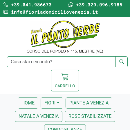
+39.041.986673
+39.329.096.9185
info@fioriadomiciliovenezia.it
CARRELLO
HOME
FIORI
PIANTE A VENEZIA
NATALE A VENEZIA
ROSE STABILIZZATE
CONDOGLIANZE