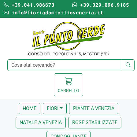
+39.041.986673
+39.329.096.9185
info@fioriadomiciliovenezia.it
CARRELLO
HOME
FIORI
PIANTE A VENEZIA
NATALE A VENEZIA
ROSE STABILIZZATE
CONDOGLIANZE