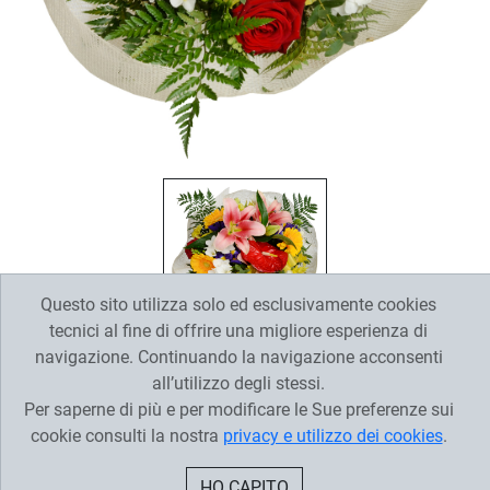
Questo sito utilizza solo ed esclusivamente cookies
tecnici al fine di offrire una migliore esperienza di
navigazione. Continuando la navigazione acconsenti
Bouquet di fiori dai colori caldi
all’utilizzo degli stessi.
Per saperne di più e per modificare le Sue preferenze sui
Dimensione
cookie consulti la nostra
privacy e utilizzo dei cookies
.
Piccolo
Medio
Grange
35,00 €
45,00 €
55,00 €
HO CAPITO